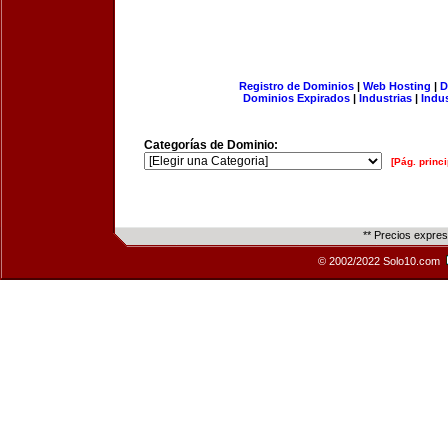
Registro de Dominios
|
Web Hosting
|
D
Dominios Expirados
|
Industrias
|
Indu
Categorías de Dominio:
[Pág. princi
** Precios expre
© 2002/2022 Solo10.com