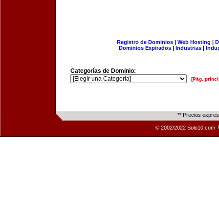
Registro de Dominios
|
Web Hosting
|
D
Dominios Expirados
|
Industrias
|
Indu
Categorías de Dominio:
[Pág. princi
** Precios expre
© 2002/2022 Solo10.com