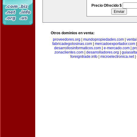
Precio Ofrecido $
Otros dominios en venta:
proveedores.org
|
mundopropiedades.com
|
ventai
fabricadegolosinas.com
|
mercadoexportador.com
desarrollosinformaticos.com
|
e-mercado.com
|
pr
zonaclientes.com
|
desarrolladores.org
|
guiasalt
foreigntrade.info
|
microelectronica.net
|