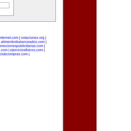
nternet.com
|
votaciones.org
|
|
alimentosbalanceados.com
|
omocionespublicitarias.com
|
a.com
|
ejerciciosfisicos.com
|
clubcompras.com
|