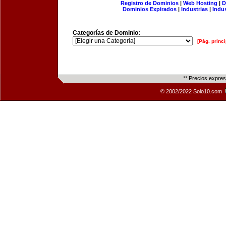
Registro de Dominios
|
Web Hosting
|
D
Dominios Expirados
|
Industrias
|
Indu
Categorías de Dominio:
[Pág. princi
** Precios expre
© 2002/2022 Solo10.com