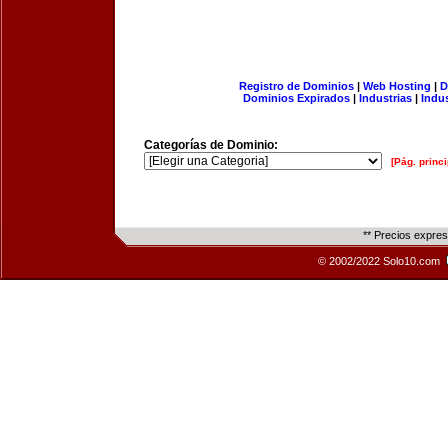
Registro de Dominios
|
Web Hosting
|
D
Dominios Expirados
|
Industrias
|
Indu
Categorías de Dominio:
[Pág. princi
** Precios expre
© 2002/2022 Solo10.com