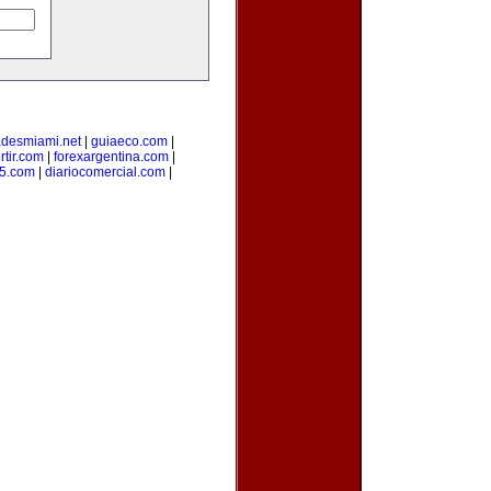
adesmiami.net
|
guiaeco.com
|
rtir.com
|
forexargentina.com
|
5.com
|
diariocomercial.com
|