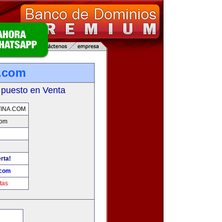
a.com
 puesto en Venta
INA.COM
com
rta!
.com
tas