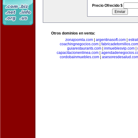
Precio Ofrecido $
Otros dominios en venta:
zonajoomla.com
|
argentinasoft.com
|
estra
coachingnegocios.com
|
fabricadetornillos.co
guiarestaurants.com
|
inmueblesvip.com
|
capacitacionenlinea.com
|
agendadenegocios.c
cordobainmuebles.com
|
asesoresdesalud.co