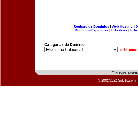
Registro de Dominios
|
Web Hosting
|
D
Dominios Expirados
|
Industrias
|
Indu
Categorías de Dominio:
[Pág. princi
** Precios expre
© 2002/2022 Solo10.com