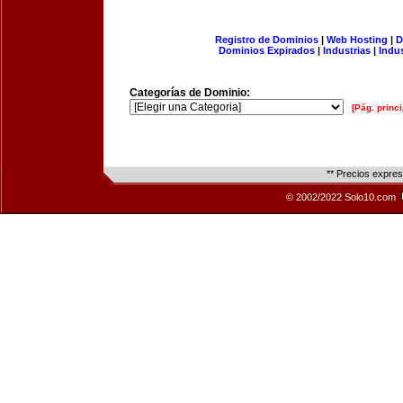
Registro de Dominios
|
Web Hosting
|
D
Dominios Expirados
|
Industrias
|
Indu
Categorías de Dominio:
[Pág. princi
** Precios expre
© 2002/2022 Solo10.com