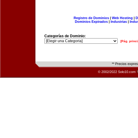
Registro de Dominios
|
Web Hosting
|
D
Dominios Expirados
|
Industrias
|
Indu
Categorías de Dominio:
[Pág. princi
** Precios expre
© 2002/2022 Solo10.com