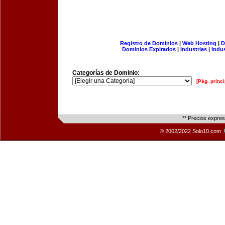
Registro de Dominios
|
Web Hosting
|
D
Dominios Expirados
|
Industrias
|
Indu
Categorías de Dominio:
[Pág. princi
** Precios expre
© 2002/2022 Solo10.com