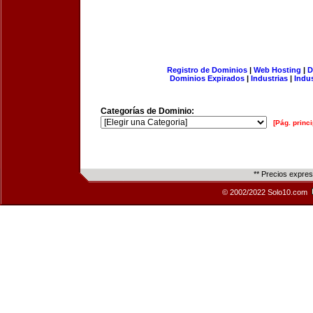
Registro de Dominios
|
Web Hosting
|
D
Dominios Expirados
|
Industrias
|
Indu
Categorías de Dominio:
[Pág. princi
** Precios expre
© 2002/2022 Solo10.com