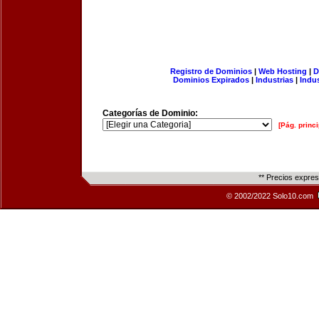
Registro de Dominios
|
Web Hosting
|
D
Dominios Expirados
|
Industrias
|
Indu
Categorías de Dominio:
[Pág. princi
** Precios expre
© 2002/2022 Solo10.com