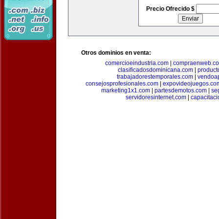
Precio Ofrecido $
Otros dominios en venta:
comercioeindustria.com
|
compraenweb.c
clasificadosdominicana.com
|
product
trabajadorestemporales.com
|
vendoa
consejosprofesionales.com
|
expovideojuegos.co
marketing1x1.com
|
partesdemotos.com
|
se
servidoresinternet.com
|
capacitaci