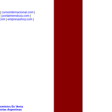
|
cursointernacional.com
|
|
portalmendoza.com
|
.com
|
empresashoy.com
|
ominios En Venta
strias Argentinas