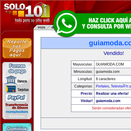
guiamoda.c
Vendido!
Mayusculas:
GUIAMODA.COM
Minusculas:
guiamoda.com
Longitud:
8 caracteres
Categorias:
Portales
,
TelevisiÃ³n 
Precio:
Realizar una oferta!
Visitar!
guiamoda.com
Serán consideradas ofer