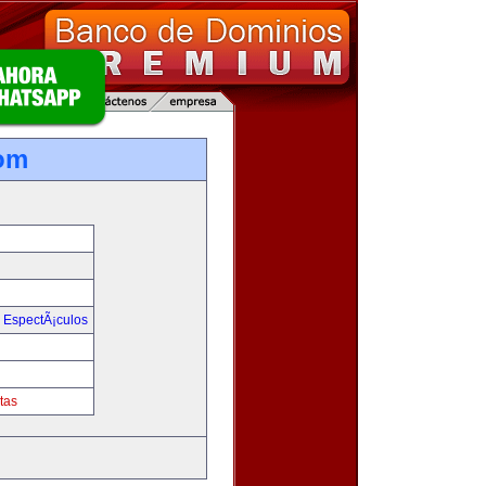
om
y EspectÃ¡culos
tas