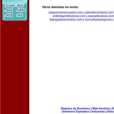
Otros dominios en venta:
negociosenecuador.com
|
adondecomprar.com
estilistaprofesional.com
|
expoartesanal.com
trabajadoresonline.com
|
consultorianegocios
Registro de Dominios
|
Web Hosting
|
D
Dominios Expirados
|
Industrias
|
Indu