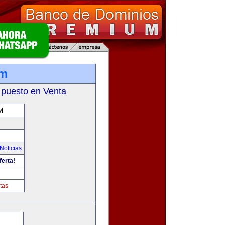
om
 puesto en Venta
M
Noticias
ferta!
tas