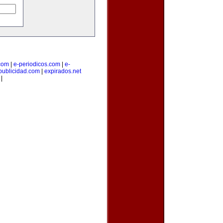
.com
|
e-periodicos.com
|
e-
publicidad.com
|
expirados.net
|