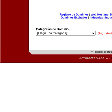
Registro de Dominios
|
Web Hosting
|
D
Dominios Expirados
|
Industrias
|
Indu
Categorías de Dominio:
[Pág. princi
** Precios expre
© 2002/2022 Solo10.com