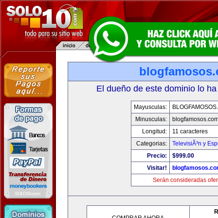
blogfamosos
El dueño de este dominio lo ha
Mayusculas:
BLOGFAMOSOS
Minusculas:
blogfamosos.co
Longitud:
11 caracteres
Categorias:
TelevisiÃ³n y Esp
Precio:
$999.00
Visitar!
blogfamosos.c
Serán consideradas ofer
R