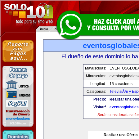
eventosglobale
El dueño de este dominio lo ha
Mayusculas:
EVENTOSGLOB
Minusculas:
eventosglobales
Longitud:
15 caracteres
Categorias:
TelevisiÃ³n y Esp
Precio:
Realizar una ofer
Visitar!
eventosglobale
Serán consideradas ofer
Realizar una Oferta