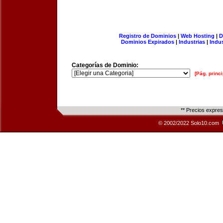
Registro de Dominios
|
Web Hosting
|
D
Dominios Expirados
|
Industrias
|
Indu
Categorías de Dominio:
[Pág. princi
** Precios expre
© 2002/2022 Solo10.com