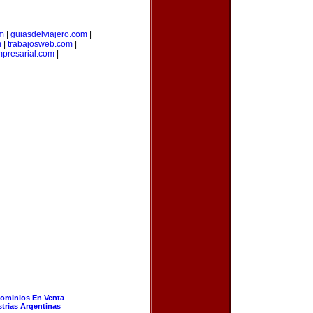
m
|
guiasdelviajero.com
|
m
|
trabajosweb.com
|
presarial.com
|
ominios En Venta
strias Argentinas