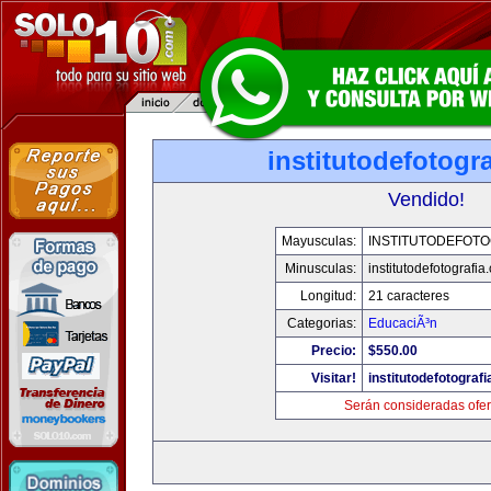
institutodefotogr
Vendido!
Mayusculas:
INSTITUTODEFOTO
Minusculas:
institutodefotografia
Longitud:
21 caracteres
Categorias:
EducaciÃ³n
Precio:
$550.00
Visitar!
institutodefotograf
Serán consideradas ofer