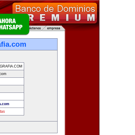
afia.com
GRAFIA.COM
.com
ia.com
tas