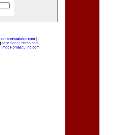
rosempresariales.com
|
|
serviciodeturismo.com
|
|
modelomasculino.com
|