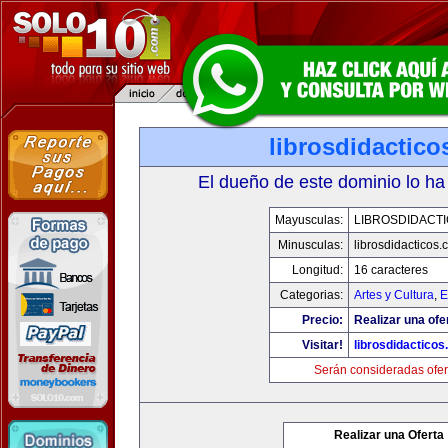
librosdidactic
El dueño de este dominio lo ha
Mayusculas:
LIBROSDIDACT
Minusculas:
librosdidacticos
Longitud:
16 caracteres
Categorias:
Artes y Cultura
,
E
Precio:
Realizar una ofe
Visitar!
librosdidactico
Serán consideradas ofer
Realizar una Oferta