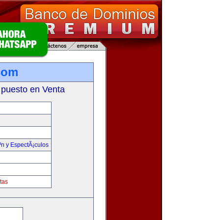
com
 puesto en Venta
³n y EspectÃ¡culos
tas