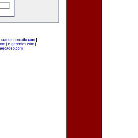
|
comotenerexito.com
|
com
|
e-gerentes.com
|
mercadeo.com
|