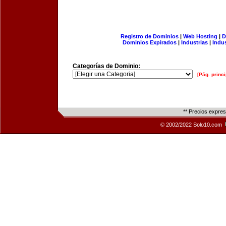
Registro de Dominios
|
Web Hosting
|
D
Dominios Expirados
|
Industrias
|
Indu
Categorías de Dominio:
[Pág. princi
** Precios expre
© 2002/2022 Solo10.com