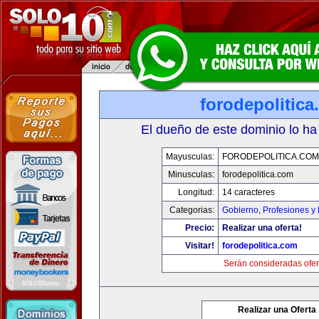
forodepolitic
El dueño de este dominio lo ha
Mayusculas:
FORODEPOLITICA.COM
Minusculas:
forodepolitica.com
Longitud:
14 caracteres
Categorias:
Gobierno
,
Profesiones y
Precio:
Realizar una oferta!
Visitar!
forodepolitica.com
Serán consideradas ofer
Realizar una Oferta