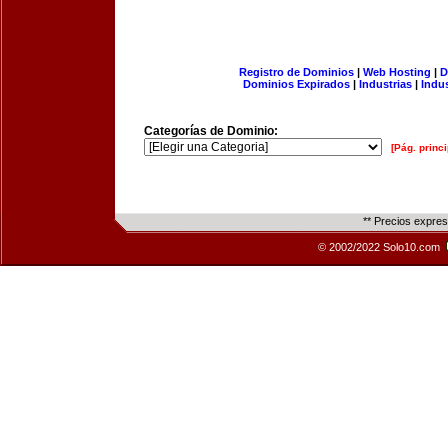
Registro de Dominios
|
Web Hosting
|
D
Dominios Expirados
|
Industrias
|
Indu
Categorías de Dominio:
[Pág. princi
** Precios expre
© 2002/2022 Solo10.com