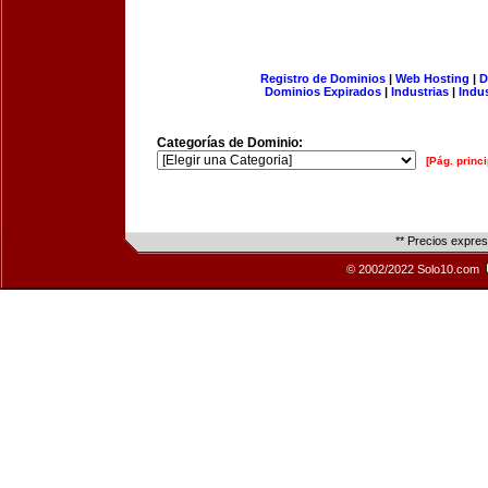
Registro de Dominios
|
Web Hosting
|
D
Dominios Expirados
|
Industrias
|
Indu
Categorías de Dominio:
[Pág. princi
** Precios expre
© 2002/2022 Solo10.com