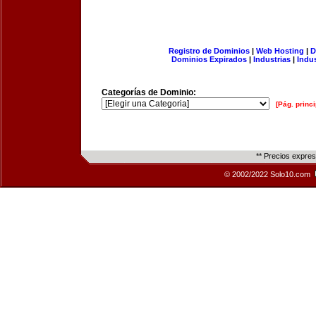
Registro de Dominios
|
Web Hosting
|
D
Dominios Expirados
|
Industrias
|
Indu
Categorías de Dominio:
[Pág. princi
** Precios expre
© 2002/2022 Solo10.com