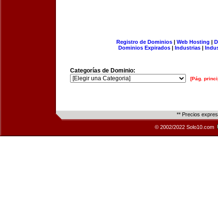
Registro de Dominios
|
Web Hosting
|
D
Dominios Expirados
|
Industrias
|
Indu
Categorías de Dominio:
[Pág. princi
** Precios expre
© 2002/2022 Solo10.com