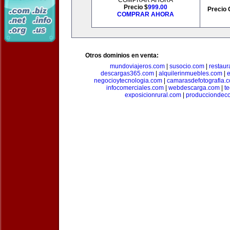
COMPRAR AHORA
Precio $
999.00
Precio 
COMPRAR AHORA
Otros dominios en venta:
mundoviajeros.com
|
susocio.com
|
restaur
descargas365.com
|
alquilerinmuebles.com
|
e
negocioytecnologia.com
|
camarasdefotografia.
infocomerciales.com
|
webdescarga.com
|
t
exposicionrural.com
|
producciondec