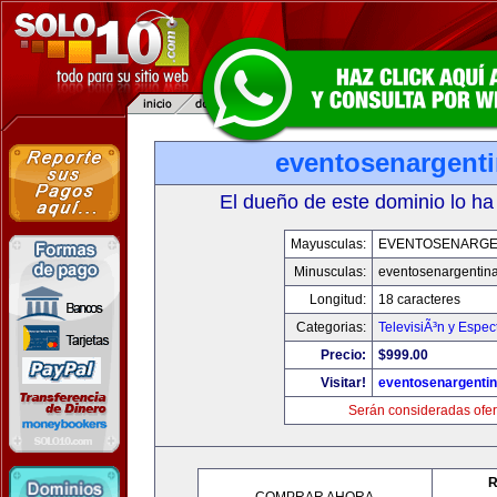
eventosenargent
El dueño de este dominio lo ha
Mayusculas:
EVENTOSENARGE
Minusculas:
eventosenargentin
Longitud:
18 caracteres
Categorias:
TelevisiÃ³n y Espec
Precio:
$999.00
Visitar!
eventosenargenti
Serán consideradas ofer
R