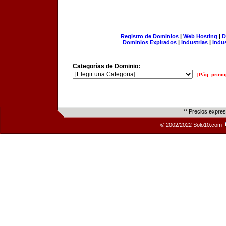
Registro de Dominios
|
Web Hosting
|
D
Dominios Expirados
|
Industrias
|
Indu
Categorías de Dominio:
[Pág. princi
** Precios expre
© 2002/2022 Solo10.com