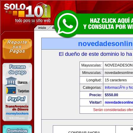
novedadesonli
El dueño de este dominio lo ha
Mayusculas:
NOVEDADESON
Minusculas:
novedadesonlin
Longitud:
15 caracteres
Categorias:
InformaciÃ³n y No
Precio:
$550.00
Visitar!
novedadesonlin
Serán consideradas ofer
R