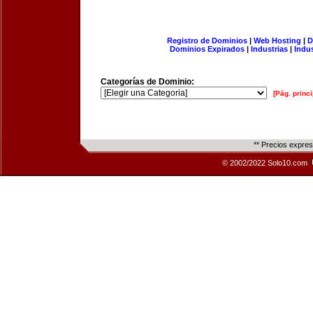
Registro de Dominios
|
Web Hosting
|
D
Dominios Expirados
|
Industrias
|
Indu
Categorías de Dominio:
[Pág. princi
** Precios expre
© 2002/2022 Solo10.com