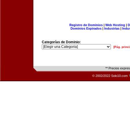
Registro de Dominios
|
Web Hosting
|
D
Dominios Expirados
|
Industrias
|
Indu
Categorías de Dominio:
[Pág. princi
** Precios expre
© 2002/2022 Solo10.com