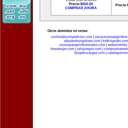
COMPRAR AHORA
Precio $
600.00
Precio 
COMPRAR AHORA
Otros dominios en venta:
cochesdecompeticion.com
|
vacacionesargentina
alquilerbungalows.com
|
traficogratis.co
cursosparaprofesionales.com
|
webenventa
lineamujer.com
|
celujuegos.com
|
comprasnaweb
blogdescargas.com
|
catalogoinmo