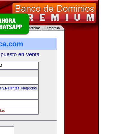
ca.com
 puesto en Venta
M
s y Patentes
,
Negocios
tas