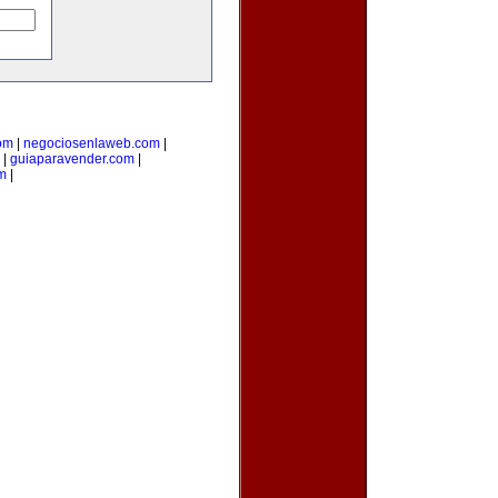
com
|
negociosenlaweb.com
|
|
guiaparavender.com
|
m
|