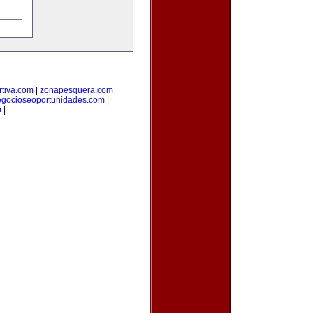
tiva.com
|
zonapesquera.com
egocioseoportunidades.com
|
m
|