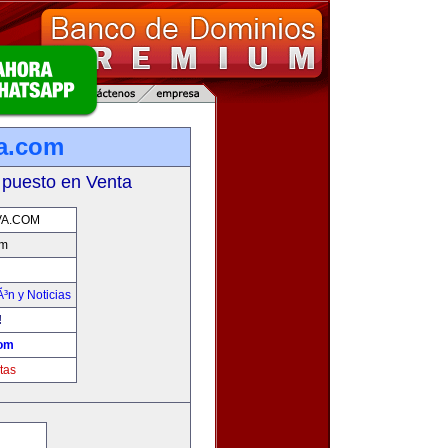
a.com
 puesto en Venta
VA.COM
om
Ã³n y Noticias
!
com
tas