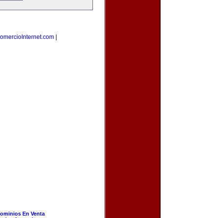
omercioInternet.com
|
ominios En Venta