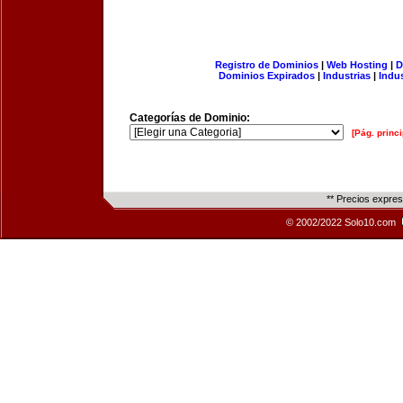
Registro de Dominios
|
Web Hosting
|
D
Dominios Expirados
|
Industrias
|
Indu
Categorías de Dominio:
[Pág. princi
** Precios expre
© 2002/2022 Solo10.com