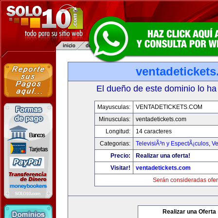
ventadeticket
El dueño de este dominio lo ha
Mayusculas:
VENTADETICKETS.COM
Minusculas:
ventadetickets.com
Longitud:
14 caracteres
Categorias:
TelevisiÃ³n y EspectÃ¡culos
,
Ve
Precio:
Realizar una oferta!
Visitar!
ventadetickets.com
Serán consideradas ofer
Realizar una Oferta