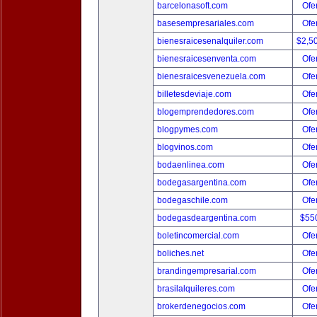
barcelonasoft.com
Ofer
basesempresariales.com
Ofer
bienesraicesenalquiler.com
$2,5
bienesraicesenventa.com
Ofer
bienesraicesvenezuela.com
Ofer
billetesdeviaje.com
Ofer
blogemprendedores.com
Ofer
blogpymes.com
Ofer
blogvinos.com
Ofer
bodaenlinea.com
Ofer
bodegasargentina.com
Ofer
bodegaschile.com
Ofer
bodegasdeargentina.com
$55
boletincomercial.com
Ofer
boliches.net
Ofer
brandingempresarial.com
Ofer
brasilalquileres.com
Ofer
brokerdenegocios.com
Ofer