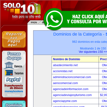
Dominios de la Categoría -
982 dominios en esta categ
Mostrando 1 de 150
Ver siguientes 150 >>
Nombre de Dominio
Prec
abastecimiento.net
Ofer
accionistas.net
Ofer
administracioncomercial.com
Ofer
aerocomercial.com
Ofer
agenciadeinformacion.com
Ofer
agenciadeviajesyturismo.com
$2,8
agenciapyme.com
Ofer