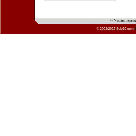
** Precios expre
© 2002/2022 Solo10.com